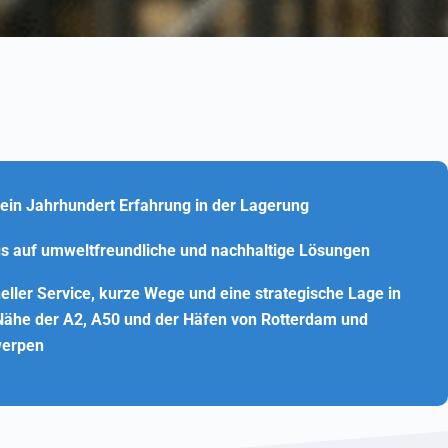
 ein Jahrhundert Erfahrung in der Lagerung
s auf umweltfreundliche und nachhaltige Lösungen
eller Service, kurze Wege und eine strategische Lage in
Nähe der A2, A50 und der Häfen von Rotterdam und
erpen