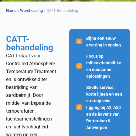
Home
»
Warehousing
»
CATT Behandeling
CATT-
Bijna een eeuw
behandeling
ervaring in opslag
CATT staat voor
Focus op
milieuvriendelijke
Controlled Atmosphere
en duurzame
Temperature Treatment
oplossingen
en is ontwikkeld ter
bestrijding van
Snelle service,
korte lijnen en een
aardbeimijt. Door
strategische
middel van bepaalde
ligging bij A2, A50
temperaturen,
en de havens van
luchtsamenstellingen
Rotterdam &
en luchtvochtigheid
Antwerpen
worden op een