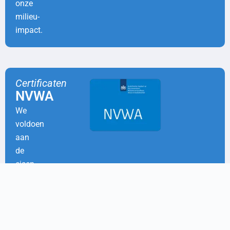
onze
milieu-
impact.
Certificaten
NVWA
We
voldoen
aan
de
eisen
voor
de
erkenning
van