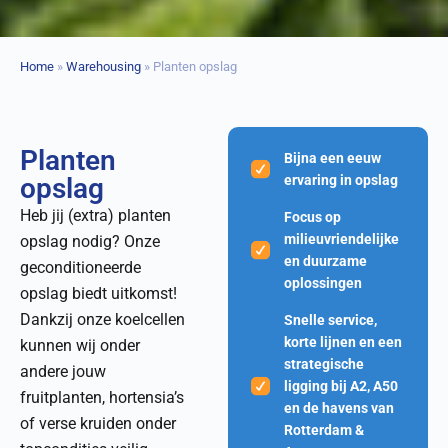
Home
»
Warehousing
»
Planten opslag
Planten
Bijna een eeuw
opslag
ervaring in opslag
Heb jij (extra) planten
Focus op
milieuvriendelijke
opslag nodig? Onze
en duurzame
geconditioneerde
oplossingen
opslag biedt uitkomst!
Dankzij onze koelcellen
Snelle service,
korte lijnen en een
kunnen wij onder
strategische
andere jouw
ligging bij A2, A50
fruitplanten, hortensia’s
en de havens van
of verse kruiden onder
Rotterdam &