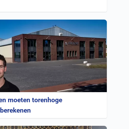
zen moeten torenhoge
rberekenen