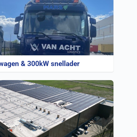
twagen & 300kW snellader