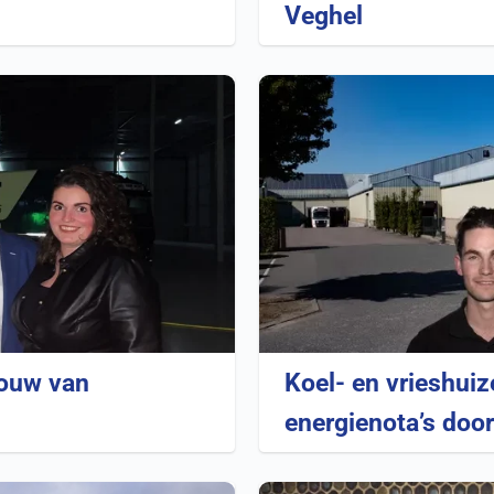
Veghel
ouw van
Koel- en vrieshui
energienota’s doo