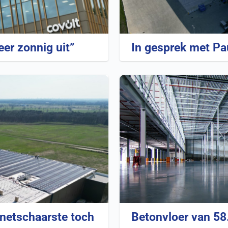
eer zonnig uit”
In gesprek met Pa
s netschaarste toch
Betonvloer van 5